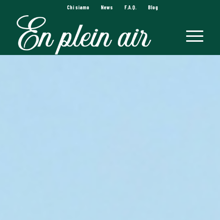
Chi siamo
News
F.A.Q.
Blog