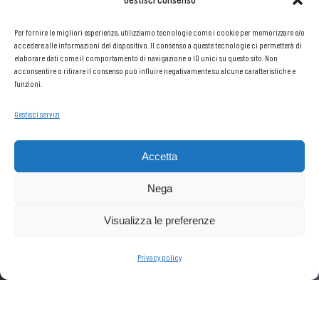
Per fornire le migliori esperienze, utilizziamo tecnologie come i cookie per memorizzare e/o
accedere alle informazioni del dispositivo. Il consenso a queste tecnologie ci permetterà di
elaborare dati come il comportamento di navigazione o ID unici su questo sito. Non
acconsentire o ritirare il consenso può influire negativamente su alcune caratteristiche e
funzioni.
Gestisci servizi
ALU TECNO
Accetta
Nega
SCREEN
Visualizza le preferenze
RICHIEDI INFORMAZIONI
Privacy policy