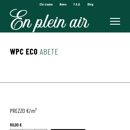
Chi siamo
News
F.A.Q.
Blog
WPC ECO
ABETE
PREZZO €/
m²
90,00
€