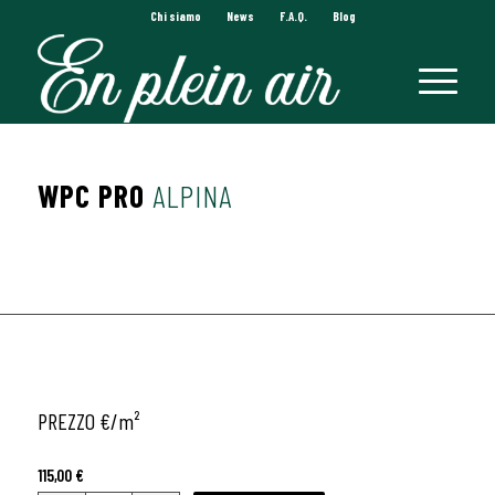
Chi siamo
News
F.A.Q.
Blog
WPC PRO
ALPINA
PREZZO €/
m²
115,00
€