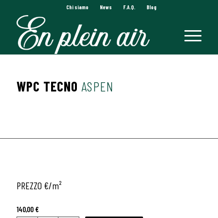
Chi siamo
News
F.A.Q.
Blog
WPC TECNO
ASPEN
PREZZO €/
m²
140,00
€