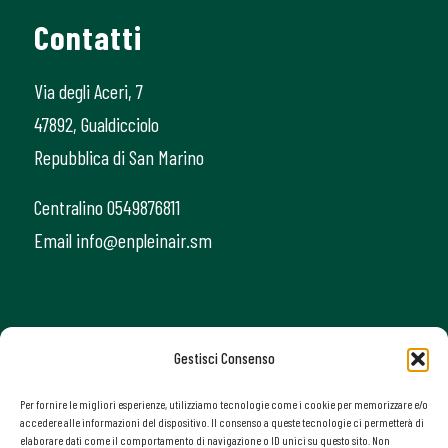
Contatti
Via degli Aceri, 7
47892, Gualdicciolo
Repubblica di San Marino
Centralino 0549876811
Email info@enpleinair.sm
Gestisci Consenso
Per fornire le migliori esperienze, utilizziamo tecnologie come i cookie per memorizzare e/o
accedere alle informazioni del dispositivo. Il consenso a queste tecnologie ci permetterà di
elaborare dati come il comportamento di navigazione o ID unici su questo sito. Non