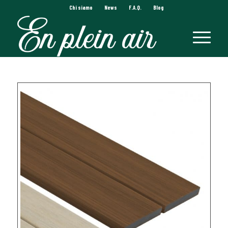
Chi siamo
News
F.A.Q.
Blog