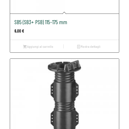
SB5 (SB3+ PSB) 115-175 mm
6,00
€
Aggiungi al carrello
Mostra dettagli