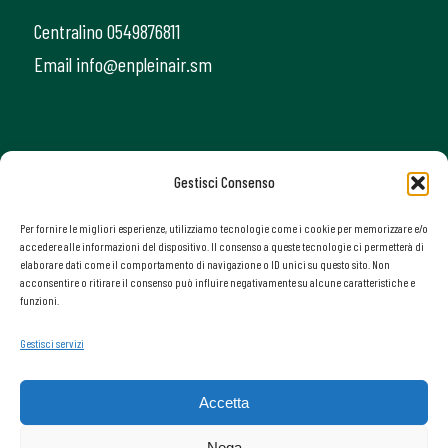
Centralino 0549876811
Email info@enpleinair.sm
Gestisci Consenso
Per fornire le migliori esperienze, utilizziamo tecnologie come i cookie per memorizzare e/o
accedere alle informazioni del dispositivo. Il consenso a queste tecnologie ci permetterà di
elaborare dati come il comportamento di navigazione o ID unici su questo sito. Non
acconsentire o ritirare il consenso può influire negativamente su alcune caratteristiche e
funzioni.
Gestisci servizi
Accetta
Tutte le immagini, i loghi, la grafica ed i contenuti del presente sito web sono di
proprietà di ALI SpA e protetti da diritto d’autore e Copyright ALI SpA - Solido
Nega