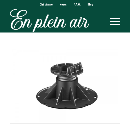
Chi siamo
News
F.A.Q.
Blog