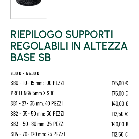
RIEPILOGO SUPPORTI
REGOLABILI IN ALTEZZA
BASE SB
Fascia
6,00
€
-
175,00
€
di
175,00
€
SB0 - 10- 15 mm: 100 PEZZI
prezzo:
175,00
€
PROLUNGA 5mm X SB0
da
6,00 €
140,00
€
SB1 - 27- 35 mm: 40 PEZZI
a
112,50
€
SB2 - 35- 50 mm: 30 PEZZI
175,00 €
140,00
€
SB3 - 50- 80 mm: 35 PEZZI
112,50
€
SB4 - 70- 120 mm: 25 PEZZI