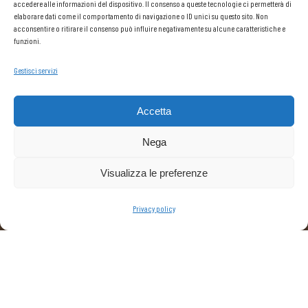
accedere alle informazioni del dispositivo. Il consenso a queste tecnologie ci permetterà di
elaborare dati come il comportamento di navigazione o ID unici su questo sito. Non
acconsentire o ritirare il consenso può influire negativamente su alcune caratteristiche e
funzioni.
Gestisci servizi
NATURAL
Accetta
Nega
CASTAGNO
Visualizza le preferenze
RICHIEDI INFORMAZIONI
Privacy policy