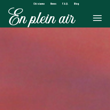
Chi siamo
News
F.A.Q.
Blog