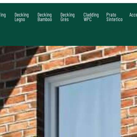
ing
Decking
Decking
Decking
Cladding
Prato
Acc
Legno
Bamboo
Grès
WPC
Sintetico