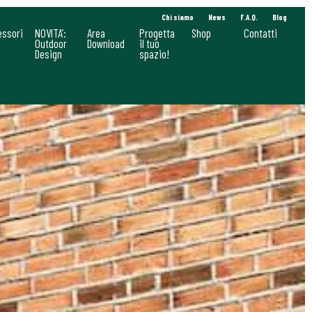
Chi siamo
News
F.A.Q.
Blog
essori
NOVITA’:
Area
Progetta
Shop
Contatti
Outdoor
Download
il tuo
Design
spazio!