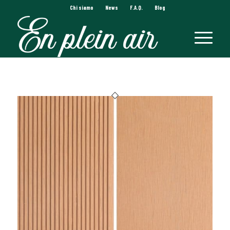
Chi siamo
News
F.A.Q.
Blog