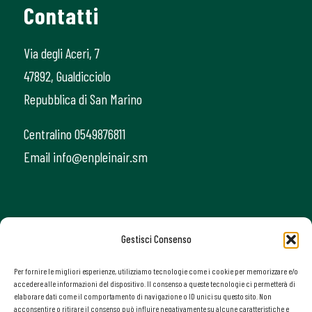
Contatti
Via degli Aceri, 7
47892, Gualdicciolo
Repubblica di San Marino
Centralino 0549876811
Email info@enpleinair.sm
Gestisci Consenso
Per fornire le migliori esperienze, utilizziamo tecnologie come i cookie per memorizzare e/o
accedere alle informazioni del dispositivo. Il consenso a queste tecnologie ci permetterà di
elaborare dati come il comportamento di navigazione o ID unici su questo sito. Non
acconsentire o ritirare il consenso può influire negativamente su alcune caratteristiche e