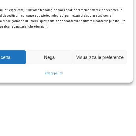
migliori esperienze, utilizziamo tecnologie come i cookie per memorizzare e/o accedere alle
l dispositivo. Il consenso a queste tecnologie ci permetterà di elaborare dati come il
i navigazione o ID unici su questo sito. Non acconsentire o ritirare il consenso può influire
u alcune caratteristiche e funzioni.
cetta
Nega
Visualizza le preferenze
Privacy policy