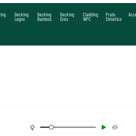
ing
Decking
Decking
Decking
Cladding
Prato
Acc
Legno
Bamboo
Grès
WPC
Sintetico