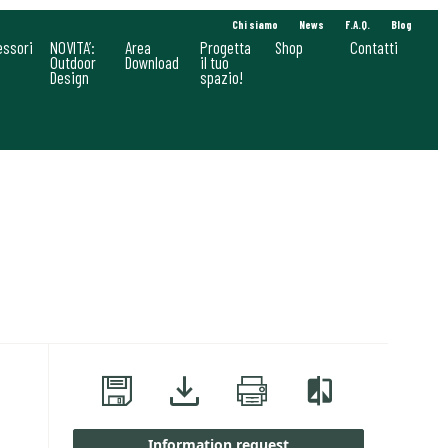
Chi siamo
News
F.A.Q.
Blog
essori
NOVITA’:
Area
Progetta
Shop
Contatti
Outdoor
Download
il tuo
Design
spazio!