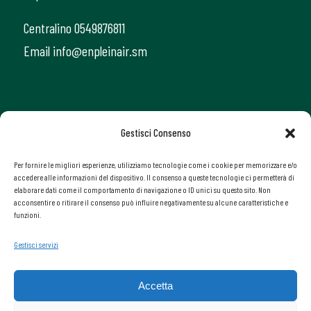
Centralino 0549876811
Email info@enpleinair.sm
Gestisci Consenso
Per fornire le migliori esperienze, utilizziamo tecnologie come i cookie per memorizzare e/o
accedere alle informazioni del dispositivo. Il consenso a queste tecnologie ci permetterà di
elaborare dati come il comportamento di navigazione o ID unici su questo sito. Non
acconsentire o ritirare il consenso può influire negativamente su alcune caratteristiche e
funzioni.
Gestisci servizi
Accetta
Tutte le immagini, i loghi, la grafica ed i contenuti del presente sito web sono di