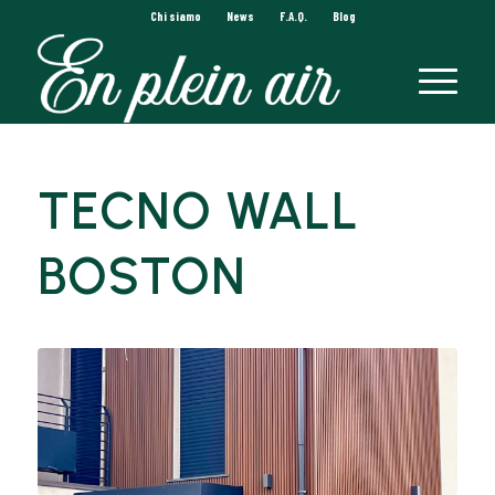
Chi siamo
News
F.A.Q.
Blog
TECNO WALL
BOSTON