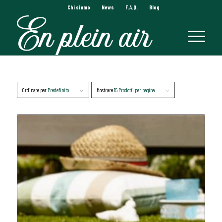
Chi siamo
News
F.A.Q.
Blog
Ordinare per
Predefinito
Mostrare
15 Prodotti per pagina