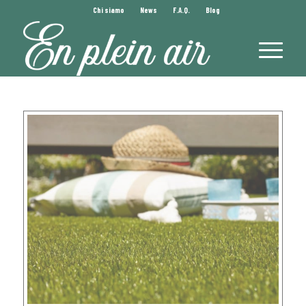
Chi siamo
News
F.A.Q.
Blog