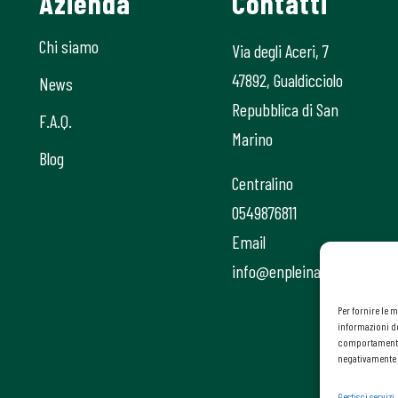
Azienda
Contatti
Chi siamo
Via degli Aceri, 7
47892, Gualdicciolo
News
Repubblica di San
F.A.Q.
Marino
Blog
Centralino
0549876811
Email
info@enpleinair.sm
Per fornire le 
informazioni de
comportamento d
negativamente s
Gestisci servizi