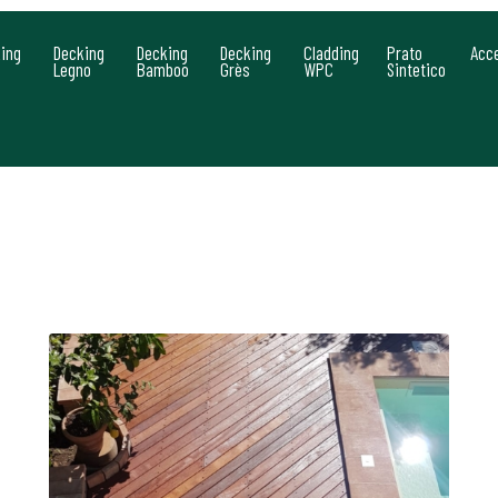
ing
Decking
Decking
Decking
Cladding
Prato
Acc
Legno
Bamboo
Grès
WPC
Sintetico