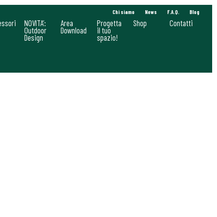
Chi siamo
News
F.A.Q.
Blog
essori
NOVITA’:
Area
Progetta
Shop
Contatti
Outdoor
Download
il tuo
Design
spazio!