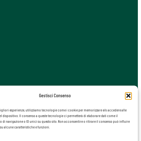
Gestisci Consenso
migliori esperienze, utilizziamo tecnologie come i cookie per memorizzare e/o accedere alle
l dispositivo. Il consenso a queste tecnologie ci permetterà di elaborare dati come il
i navigazione o ID unici su questo sito. Non acconsentire o ritirare il consenso può influire
u alcune caratteristiche e funzioni.