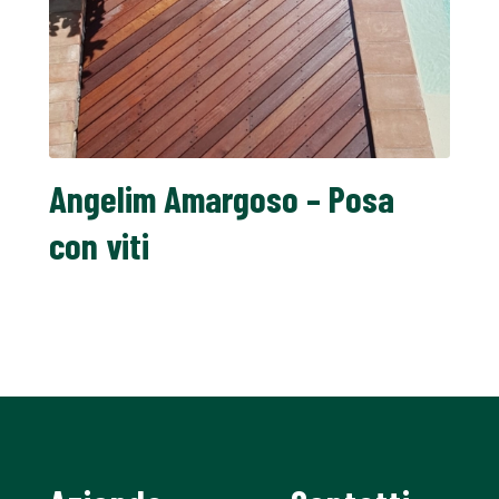
Angelim Amargoso – Posa
con viti