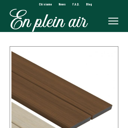
Chi siamo
News
F.A.Q.
Blog