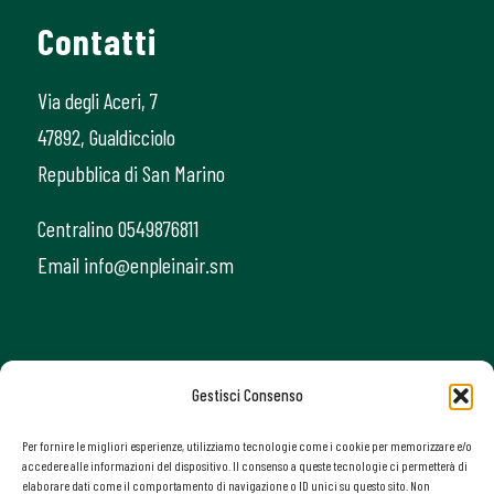
Contatti
Via degli Aceri, 7
47892, Gualdicciolo
Repubblica di San Marino
Centralino 0549876811
Email info@enpleinair.sm
Gestisci Consenso
Per fornire le migliori esperienze, utilizziamo tecnologie come i cookie per memorizzare e/o
accedere alle informazioni del dispositivo. Il consenso a queste tecnologie ci permetterà di
elaborare dati come il comportamento di navigazione o ID unici su questo sito. Non