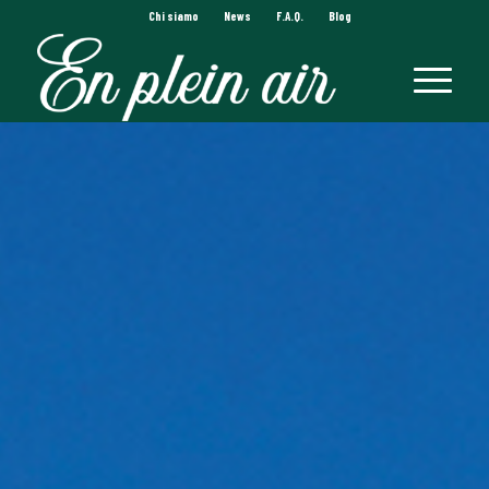
Chi siamo
News
F.A.Q.
Blog