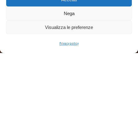
NATURAL
Nega
NOCE
Visualizza le preferenze
RICHIEDI INFORMAZIONI
Privacy policy