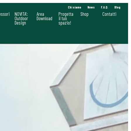
Chi siamo
News
F.A.Q.
Blog
essori
NOVITA’:
Area
Progetta
Shop
Contatti
Outdoor
Download
il tuo
Design
spazio!