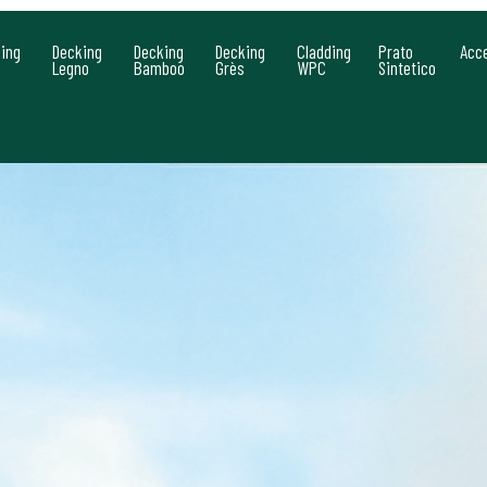
ing
Decking
Decking
Decking
Cladding
Prato
Acc
Legno
Bamboo
Grès
WPC
Sintetico