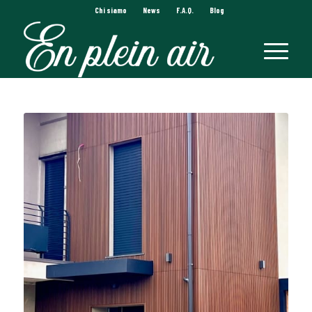
Chi siamo
News
F.A.Q.
Blog