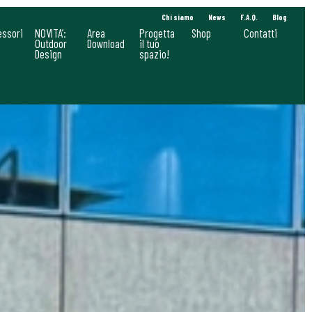
Chi siamo
News
F.A.Q.
Blog
essori
NOVITA’:
Area
Progetta
Shop
Contatti
Outdoor
Download
il tuo
Design
spazio!