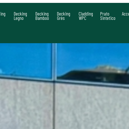
ing
Decking
Decking
Decking
Cladding
Prato
Acc
Legno
Bamboo
Grès
WPC
Sintetico